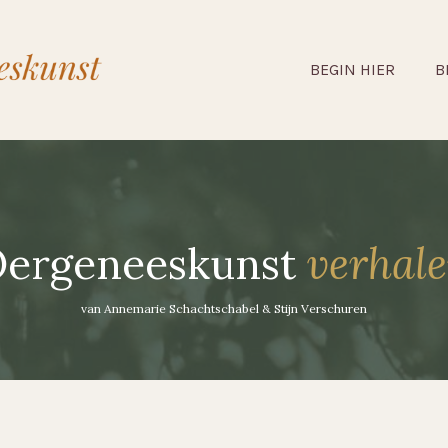
BEGIN HIER
B
ergeneeskunst
verhal
van Annemarie Schachtschabel & Stijn Verschuren