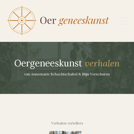
Oergeneeskunst
verhalen
van Annemarie Schachtschabel & Stijn Verschuren
Verhalen vertellers