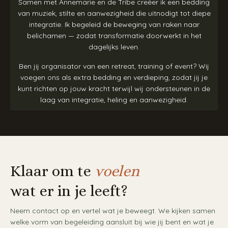
Samen met Annemarie en de Tribe creëer ik een bedding
van muziek, stilte en aanwezigheid die uitnodigt tot diepe
integratie. Ik begeleid de beweging van raken naar
belichamen — zodat transformatie doorwerkt in het
dagelijks leven.
Ben jij organisator van een retreat, training of event? Wij
voegen ons als extra bedding en verdieping, zodat jij je
kunt richten op jouw kracht terwijl wij ondersteunen in de
laag van integratie, heling en aanwezigheid.
Klaar om te
voelen
wat er in je leeft?
Neem contact op en vertel wat je beweegt. We kijken samen
welke vorm van begeleiding aansluit bij wie jij bent en wat je