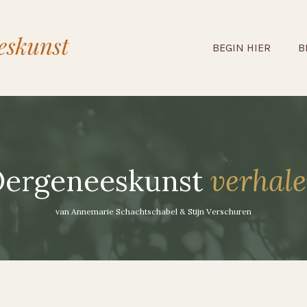
BEGIN HIER
B
ergeneeskunst
verhal
van Annemarie Schachtschabel & Stijn Verschuren