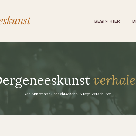
BEGIN HIER
B
ergeneeskunst
verhal
van Annemarie Schachtschabel & Stijn Verschuren