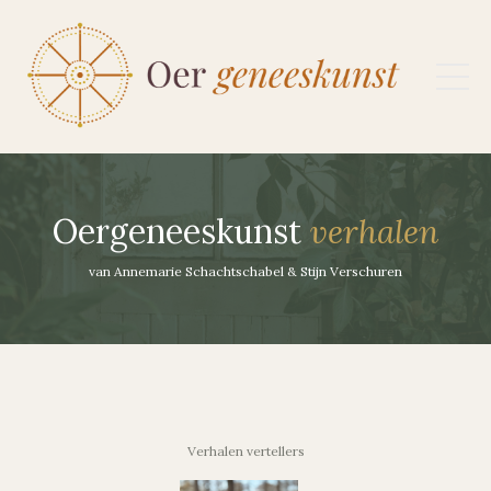
Oergeneeskunst
verhalen
van Annemarie Schachtschabel & Stijn Verschuren
Verhalen vertellers