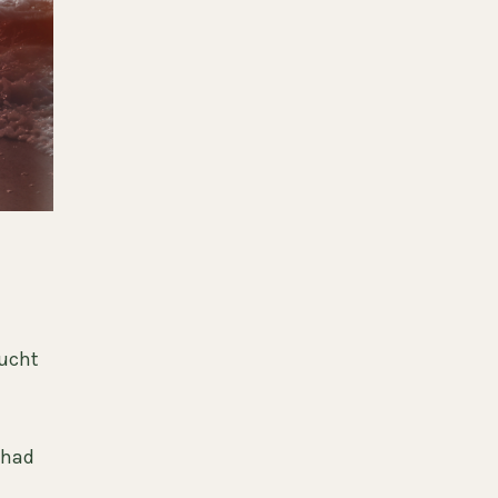
lucht
t had