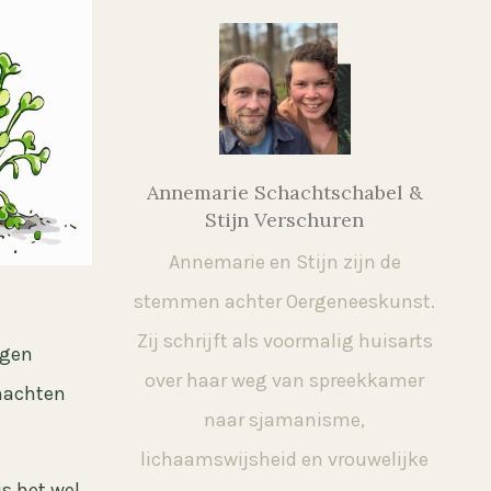
Annemarie Schachtschabel &
Stijn Verschuren
Annemarie en Stijn zijn de
stemmen achter Oergeneeskunst.
Zij schrijft als voormalig huisarts
agen
over haar weg van spreekkamer
enachten
naar sjamanisme,
lichaamswijsheid en vrouwelijke
is het wel