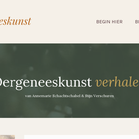
BEGIN HIER
B
ergeneeskunst
verhal
van Annemarie Schachtschabel & Stijn Verschuren