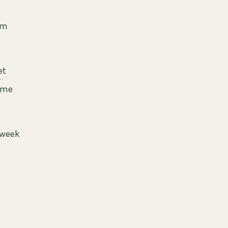
em
et
 me
 week