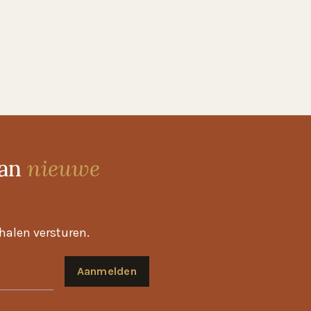
van
nieuwe
rhalen versturen.
Aanmelden