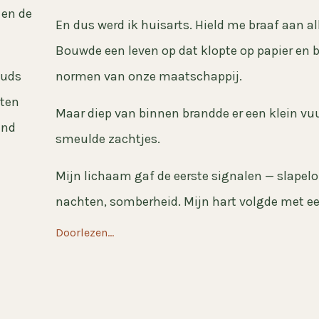
 en de
En dus werd ik huisarts. Hield me braaf aan all
Bouwde een leven op dat klopte op papier en 
ouds
normen van onze maatschappij.
eten
Maar diep van binnen brandde er een klein vuu
end
smeulde zachtjes.
Mijn lichaam gaf de eerste signalen — slapel
nachten, somberheid. Mijn hart volgde met een
Doorlezen...