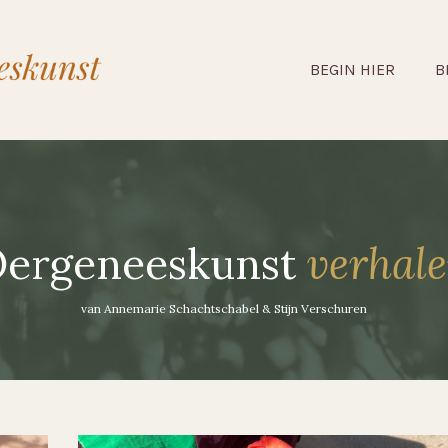
BEGIN HIER
B
ergeneeskunst
verhal
van Annemarie Schachtschabel & Stijn Verschuren